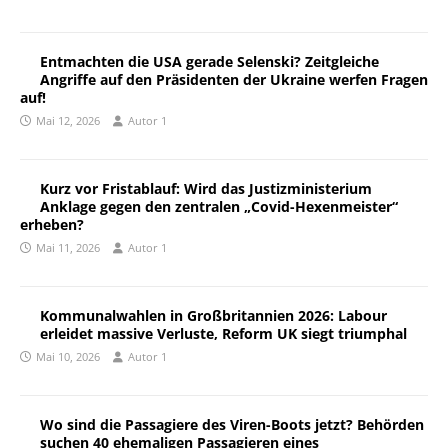
Entmachten die USA gerade Selenski? Zeitgleiche
Angriffe auf den Präsidenten der Ukraine werfen Fragen
auf!
Mai 12, 2026
Autor 1
Kurz vor Fristablauf: Wird das Justizministerium
Anklage gegen den zentralen „Covid-Hexenmeister“
erheben?
Mai 11, 2026
Autor 1
Kommunalwahlen in Großbritannien 2026: Labour
erleidet massive Verluste, Reform UK siegt triumphal
Mai 10, 2026
Autor 1
Wo sind die Passagiere des Viren-Boots jetzt? Behörden
suchen 40 ehemaligen Passagieren eines