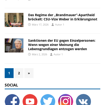
Das Regime der „Brandmauer“-Apartheid
bröckelt: CSU-Vize Weber in Erklärungsnot
März 17, 2026
Autor 1
Sanktionen der EU gegen Einzelpersonen:
Wenn wegen einer Meinung die
Lebensgrundlagen entzogen werden
März 2, 2026
Autor 1
1
2
»
SOCIAL