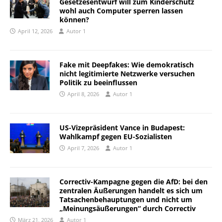
Gesetzesentwurf will zum Kinderschutz
wohl auch Computer sperren lassen
können?
April 12, 2026
Autor 1
Fake mit Deepfakes: Wie demokratisch
nicht legitimierte Netzwerke versuchen
Politik zu beeinflussen
April 8, 2026
Autor 1
US-Vizepräsident Vance in Budapest:
Wahlkampf gegen EU-Sozialisten
April 7, 2026
Autor 1
Correctiv-Kampagne gegen die AfD: bei den
zentralen Äußerungen handelt es sich um
Tatsachenbehauptungen und nicht um
„Meinungsäußerungen“ durch Correctiv
März 21, 2026
Autor 1