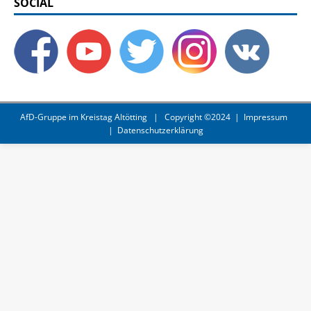
SOCIAL
AfD-Gruppe im Kreistag Altötting
| Copyright ©2024 |
Impressum
|
Datenschutzerklärung