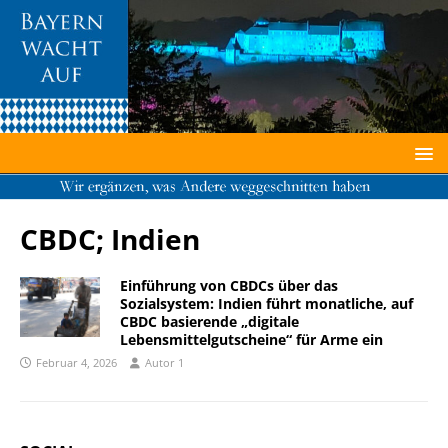
Von Bene16, CC BY-SA 3.0,
https://commons.wikimedia.org/w/index.php?curid=31081340
CBDC; Indien
Einführung von CBDCs über das
Sozialsystem: Indien führt monatliche, auf
CBDC basierende „digitale
Lebensmittelgutscheine“ für Arme ein
Februar 4, 2026
Autor 1