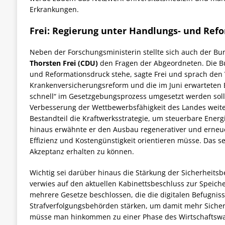
Erkrankungen.
Frei: Regierung unter Handlungs- und Ref
Neben der Forschungsministerin stellte sich auch der B
Thorsten Frei (CDU)
den Fragen der Abgeordneten. Die B
und Reformationsdruck stehe, sagte Frei und sprach den
Krankenversicherungsreform und die im Juni erwarteten 
schnell“ im Gesetzgebungsprozess umgesetzt werden soll
Verbesserung der Wettbewerbsfähigkeit des Landes weite
Bestandteil die Kraftwerksstrategie, um steuerbare Ener
hinaus erwähnte er den Ausbau regenerativer und erneuer
Effizienz und Kostengünstigkeit orientieren müsse. Das 
Akzeptanz erhalten zu können.
Wichtig sei darüber hinaus die Stärkung der Sicherheits
verwies auf den aktuellen Kabinettsbeschluss zur Speich
mehrere Gesetze beschlossen, die die digitalen Befugnis
Strafverfolgungsbehörden stärken, um damit mehr Sicherh
müsse man hinkommen zu einer Phase des Wirtschaftswac