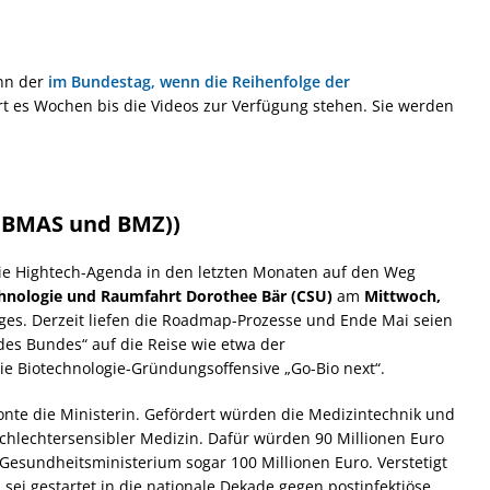
nn der
im Bundestag, wenn die Reihenfolge der
rt es Wochen bis die Videos zur Verfügung stehen. Sie werden
 (BMAS und BMZ))
ie
Hightech
-Agenda in den letzten Monaten auf den Weg
chnologie und Raumfahrt Dorothee Bär (CSU)
am
Mittwoch,
ges. Derzeit liefen die Roadmap-Prozesse und Ende Mai seien
 des Bundes“ auf die Reise wie etwa der
die Biotechnologie-Gründungsoffensive „
Go-Bio next
“.
onte die Ministerin. Gefördert würden die Medizintechnik und
schlechtersensibler Medizin. Dafür würden 90 Millionen Euro
Gesundheitsministerium sogar 100 Millionen Euro. Verstetigt
i gestartet in die nationale Dekade gegen postinfektiöse