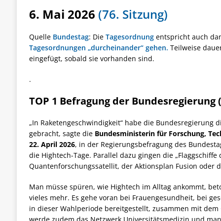
6. Mai 2026
(76. Sitzung)
Quelle
Bundestag
: Die
Tagesordnung
entspricht auch da
Tagesordnungen „durcheinander“ gehen.
Teilweise daue
eingefügt, sobald sie vorhanden sind.
.
TOP 1 Befragung der Bundesregierung
„In Raketengeschwindigkeit“ habe die Bundesregierung d
gebracht, sagte die
Bundesministerin für Forschung, Te
22. April 2026
, in der Regierungsbefragung des Bundesta
die
Hightech-
Tage. Parallel dazu gingen die „Flaggschiffe
Quantenforschungssatellit, der Aktionsplan Fusion oder 
Man müsse spüren, wie
Hightech
im Alltag ankommt, bet
vieles mehr. Es gehe voran bei Frauengesundheit, bei ge
in dieser Wahlperiode bereitgestellt, zusammen mit dem 
werde zudem das Netzwerk Universitätsmedizin und man se