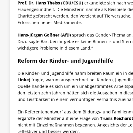
Prof. Dr. Hans Theiss (CDU/CSU)
erkundigte sich nach w
Frauengesundheit. Die Ministerin nannte als Beispiele die
Charité geforscht werden, den Verzicht auf Tierversuche, 
Erforschen neuer Medikamente.
Hans-Jürgen Goßner (AfD)
sprach das
Gender-
Thema an. 
Dazu sagte Bär, bei ihr gebe es keine Binnen-Is und Stern
wichtigere Probleme in diesem Land.“
Reform der Kinder- und Jugendhilfe
Die Kinder- und Jugendhilfe nahm breiten Raum ein in d
Linke)
fragte, warum ausgerechnet bei Kindern, Jugendlich
Quelle handele es sich um ein unabgestimmtes Arbeitspapi
den letzten zehn Jahren hätten sich die Ausgaben in die
und Leistbarkeit in einem vernünftigen Verhältnis zuein
Ein Referentenentwurf aus dem Bildungs- und Familienmi
ergänzte der Minister auf eine Frage von
Truels Reichardt
nicht mit Einzelmaßnahmen begegnen. Angesichts der „e
„effektiver und besser werden“.