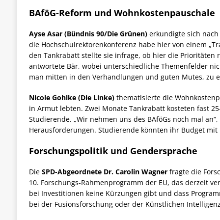
BAföG-Reform und Wohnkostenpauschale
Ayse Asar (Bündnis 90/Die Grünen)
erkundigte sich nach
die Hochschulrektorenkonferenz habe hier von einem „Tra
den Tankrabatt stellte sie infrage, ob hier die Prioritäten
antwortete Bär, wobei unterschiedliche Themenfelder nic
man mitten in den Verhandlungen und guten Mutes, zu 
Nicole Gohlke (Die Linke)
thematisierte die Wohnkostenp
in Armut lebten. Zwei Monate Tankrabatt kosteten fast 2
Studierende. „Wir nehmen uns des BAföGs noch mal an“, er
Herausforderungen. Studierende könnten ihr
Budget
mit 
Forschungspolitik und Gendersprache
Die
SPD-Abgeordnete Dr. Carolin Wagner
fragte die For
10. Forschungs-Rahmenprogramm der EU, das derzeit verh
bei Investitionen keine Kürzungen gibt und dass Progra
bei der Fusionsforschung oder der Künstlichen Intelligenz