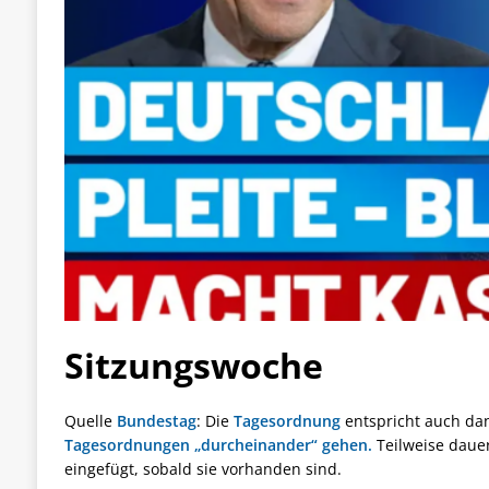
Sitzungswoche
Quelle
Bundestag
: Die
Tagesordnung
entspricht auch da
Tagesordnungen „durcheinander“ gehen.
Teilweise daue
eingefügt, sobald sie vorhanden sind.