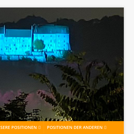
https://commons.wikimedia.org/w/index.php?curid=31081340
SERE POSITIONEN
POSITIONEN DER ANDEREN