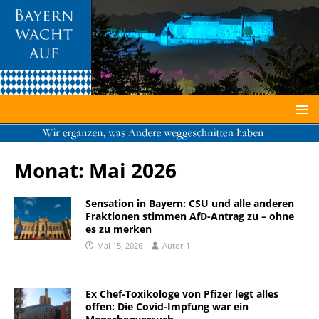
Von Bene16, CC BY-SA 3.0,
https://commons.wikimedia.org/w/index.php?curid=31081340
Monat:
Mai 2026
Sensation in Bayern: CSU und alle anderen
Fraktionen stimmen AfD-Antrag zu – ohne
es zu merken
Mai 15, 2026
Autor 1
Ex Chef-Toxikologe von Pfizer legt alles
offen: Die Covid-Impfung war ein