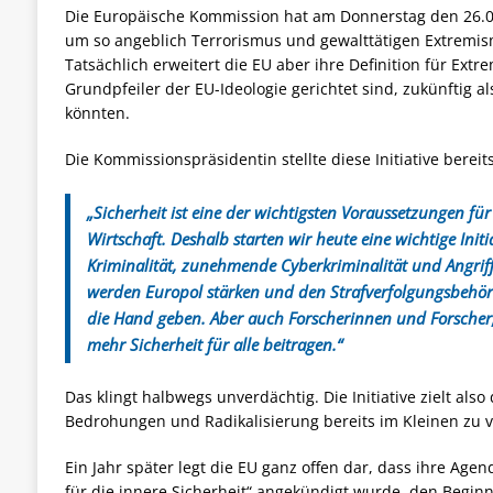
Die Europäische Kommission hat am Donnerstag den 26.03. 
um so angeblich Terrorismus und gewalttätigen Extremism
Tatsächlich erweitert die
EU aber ihre Definition für Extr
Grundpfeiler der EU-Ideologie gerichtet sind, zukünftig als
könnten.
Die Kommissionspräsidentin stellte diese Initiative bereit
„Sicherheit ist eine der wichtigsten Voraussetzungen für
Wirtschaft. Deshalb starten wir heute eine wichtige Ini
Kriminalität, zunehmende Cyberkriminalität und Angriff
werden Europol stärken und den Strafverfolgungsbehö
die Hand geben. Aber auch Forscherinnen und Forsche
mehr Sicherheit für alle beitragen.“
Das klingt halbwegs unverdächtig. Die Initiative zielt als
Bedrohungen und Radikalisierung bereits im Kleinen zu v
Ein Jahr später legt die EU ganz offen dar, dass ihre Agen
für die innere Sicherheit“ angekündigt wurde, den Begin