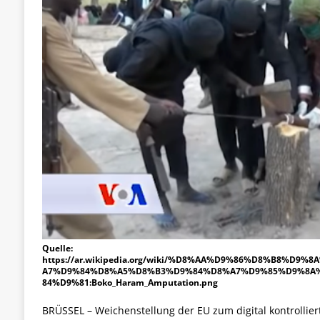
Quelle:
https://ar.wikipedia.org/wiki/%D8%AA%D9%86%D8%B8%
A7%D9%84%D8%A5%D8%B3%D9%84%D8%A7%D9%85%D9%8A%
84%D9%81:Boko_Haram_Amputation.png
BRÜSSEL – Weichenstellung der EU zum digital kontrolliert