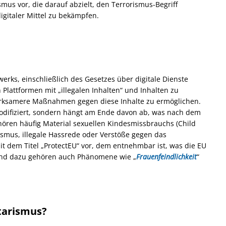
s vor, die darauf abzielt, den Terrorismus-Begriff
igitaler Mittel zu bekämpfen.
werks, einschließlich des Gesetzes über digitale Dienste
 Plattformen mit „illegalen Inhalten“ und Inhalten zu
rksamere Maßnahmen gegen diese Inhalte zu ermöglichen.
h kodifiziert, sondern hängt am Ende davon ab, was nach dem
ehören häufig Material sexuellen Kindesmissbrauchs (Child
smus, illegale Hassrede oder Verstöße gegen das
it dem Titel „ProtectEU“ vor, dem entnehmbar ist, was die EU
und dazu gehören auch Phänomene wie „
Frauenfeindlichkeit
“
tarismus?