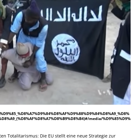
D9%8A%D9%85_%D8%A7%D9%84%D8%AF%D9%88%D9%84%D8%A9_%D8%
D8%A9_(%D8%AF%D8%A7%D8%B9%D8%B4)#/media/%D9%85%D9%
en Totalitarismus: Die EU stellt eine neue Strategie zur