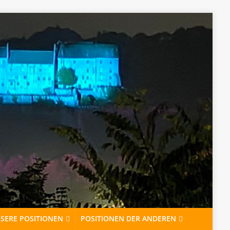
https://commons.wikimedia.org/w/index.php?curid=31081340
SERE POSITIONEN
POSITIONEN DER ANDEREN