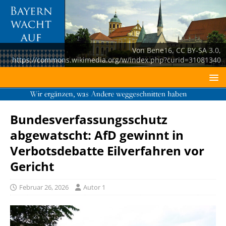
Von Bene16, CC BY-SA 3.0,
https://commons.wikimedia.org/w/index.php?curid=31081340
Bundesverfassungsschutz
abgewatscht: AfD gewinnt in
Verbotsdebatte Eilverfahren vor
Gericht
Februar 26, 2026
Autor 1